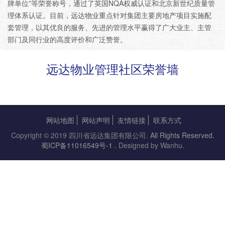
牌单位”等荣誉称号，通过了英国NQA权威认证和北京新世纪质量管
理体系认证。目前，远达物业重点针对集团主要房地产项目实施配
套管理，以其优良的服务、先进的管理水平赢得了广大业主、主管
部门及同行业的高度评价和广泛赞誉。
远达物业管理社区荣誉墙
网站地图
网站声明
友情链接
联系方式
Copyright © 2019 四川省远达集团有限公司.
All Rights Reserved.
蜀ICP备11016549号-1
. Designed by Wanhu.