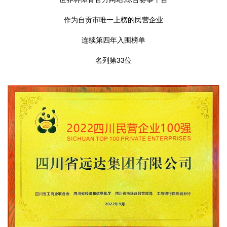
作为自贡市唯一上榜的民营企业
连续第四年入围榜单
名列第33位