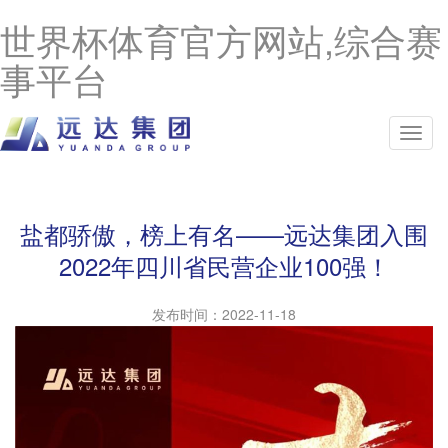
世界杯体育官方网站,综合赛
事平台
盐都骄傲，榜上有名——远达集团入围
2022年四川省民营企业100强！
发布时间：
2022-11-18