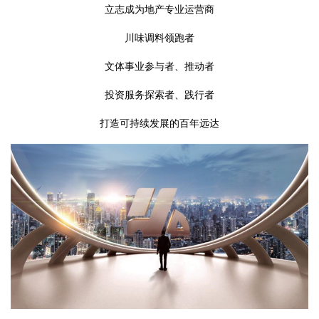
立志成为地产专业运营商
川味调料领跑者
文体事业参与者、推动者
投资服务探索者、践行者
打造可持续发展的百年远达