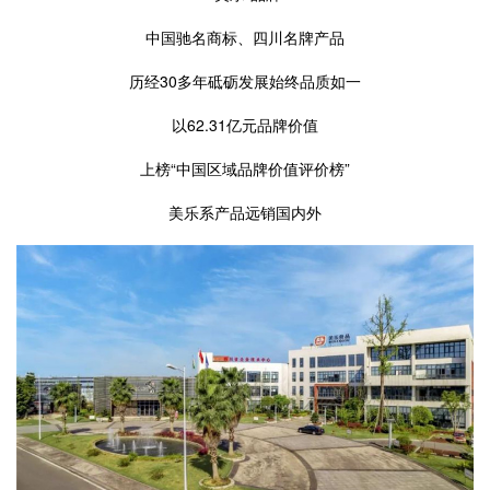
中国驰名商标、四川名牌产品
历经30多年砥砺发展始终品质如一
以62.31亿元品牌价值
上榜“中国区域品牌价值评价榜”
美乐系产品远销国内外