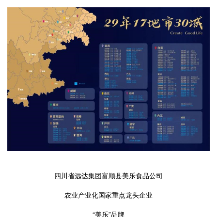
四川省远达集团富顺县美乐食品公司
农业产业化国家重点龙头企业
“美乐”品牌