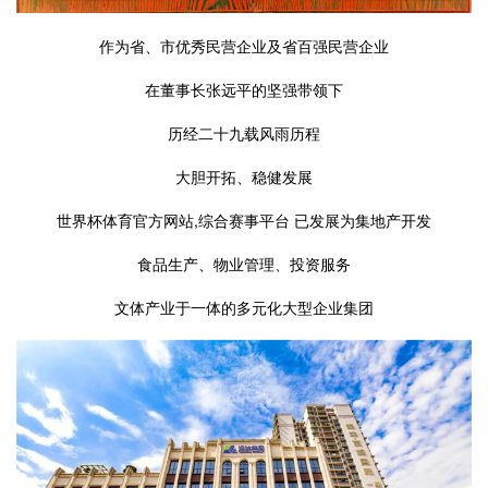
作为省、市优秀民营企业及省百强民营企业
在董事长张远平的坚强带领下
历经二十九载风雨历程
大胆开拓、稳健发展
世界杯体育官方网站,综合赛事平台 已发展为集地产开发
食品生产、物业管理、投资服务
文体产业于一体的多元化大型企业集团