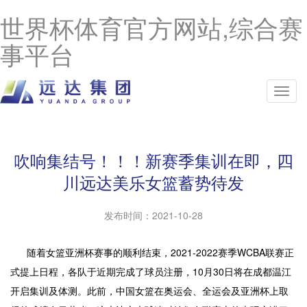
世界杯体育官方网站,综合赛
事平台
吹响集结号！！！新赛季集训在即，四
川远达美乐女篮蓄势待发
发布时间：
2021-10-28
随着女篮亚洲杯赛事的顺利结束，2021-2022赛季WCBA联赛正
式提上日程，各队于近期完成了球员注册，10月30日将在成都温江
开启集训及体测。此前，中国女篮在奥运会、全运会及亚洲杯上取