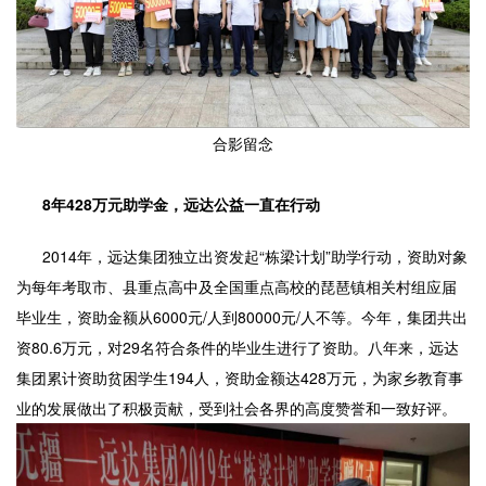
合影留念
8年428万元助学金，远达公益一直在行动
2014年，远达集团独立出资发起“栋梁计划”助学行动，资助对象
为每年考取市、县重点高中及全国重点高校的琵琶镇相关村组应届
毕业生，资助金额从6000元/人到80000元/人不等。今年，集团共出
资80.6万元，对29名符合条件的毕业生进行了资助。八年来，远达
集团累计资助贫困学生194人，资助金额达428万元，为家乡教育事
业的发展做出了积极贡献，受到社会各界的高度赞誉和一致好评。