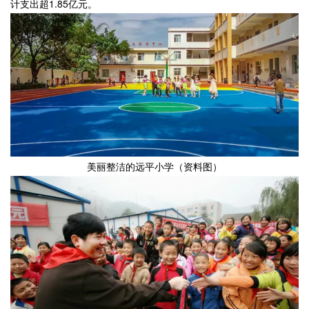
计支出超1.85亿元。
美丽整洁的远平小学（资料图）