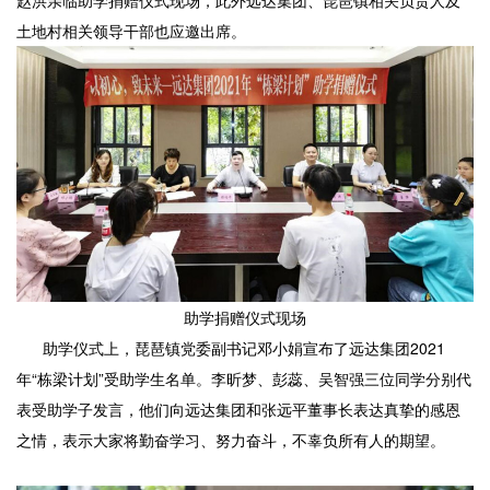
土地村相关领导干部也应邀出席。
助学捐赠仪式现场
助学仪式上，琵琶镇党委副书记邓小娟宣布了远达集团2021
年“栋梁计划”受助学生名单。李昕梦、彭蕊、吴智强三位同学分别代
表受助学子发言，他们向远达集团和张远平董事长表达真挚的感恩
之情，表示大家将勤奋学习、努力奋斗，不辜负所有人的期望。