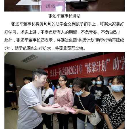
张远平董事长讲话
张远平董事长将沉甸甸的助学金交到孩子们手上，叮嘱大家要好
好学习、求实上进，不辜负所有人的期望，不负青春、不负自己！
此外，张远平董事长还表示，将远达集团“栋梁计划”助学行动再延续
5年，助学范围也进行扩大，将覆盖琵琶全镇。