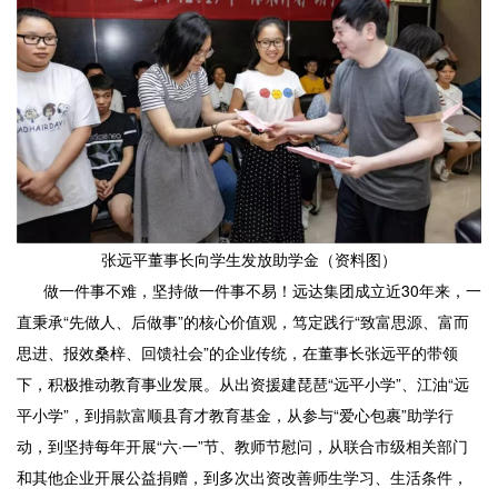
张远平董事长向学生发放助学金（资料图）
做一件事不难，坚持做一件事不易！远达集团成立近30年来，一
直秉承“先做人、后做事”的核心价值观，笃定践行“致富思源、富而
思进、报效桑梓、回馈社会”的企业传统，在董事长张远平的带领
下，积极推动教育事业发展。从出资援建琵琶“远平小学”、江油“远
平小学”，到捐款富顺县育才教育基金，从参与“爱心包裹”助学行
动，到坚持每年开展“六·一”节、教师节慰问，从联合市级相关部门
和其他企业开展公益捐赠，到多次出资改善师生学习、生活条件，