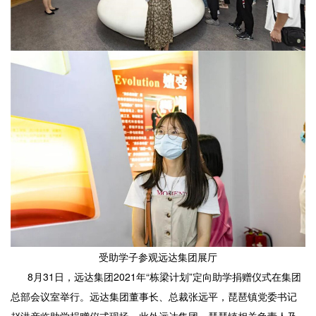
受助学子参观远达集团展厅
8月31日，远达集团2021年“栋梁计划”定向助学捐赠仪式在集团
总部会议室举行。远达集团董事长、总裁张远平，琵琶镇党委书记
赵洪亲临助学捐赠仪式现场，此外远达集团、琵琶镇相关负责人及