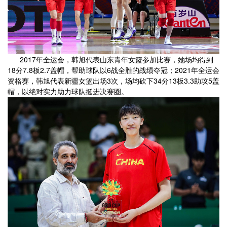
2017年全运会，韩旭代表山东青年女篮参加比赛，她场均得到
18分7.8板2.7盖帽，帮助球队以6战全胜的战绩夺冠；2021年全运会
资格赛，韩旭代表新疆女篮出场3次，场均砍下34分13板3.3助攻5盖
帽，以绝对实力助力球队挺进决赛圈。