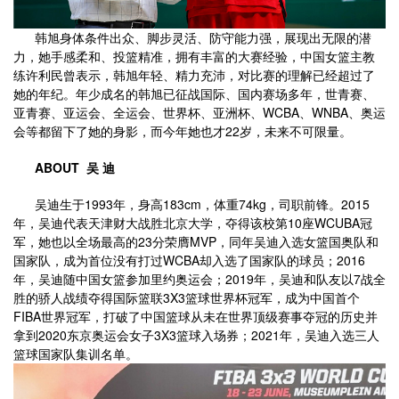
韩旭身体条件出众、脚步灵活、防守能力强，展现出无限的潜
力，她手感柔和、投篮精准，拥有丰富的大赛经验，中国女篮主教
练许利民曾表示，韩旭年轻、精力充沛，对比赛的理解已经超过了
她的年纪。年少成名的韩旭已征战国际、国内赛场多年，世青赛、
亚青赛、亚运会、全运会、世界杯、亚洲杯、WCBA、WNBA、奥运
会等都留下了她的身影，而今年她也才22岁，未来不可限量。
ABOUT 吴 迪
吴迪生于1993年，身高183cm，体重74kg，司职前锋。2015
年，吴迪代表天津财大战胜北京大学，夺得该校第10座WCUBA冠
军，她也以全场最高的23分荣膺MVP，同年吴迪入选女篮国奥队和
国家队，成为首位没有打过WCBA却入选了国家队的球员；2016
年，吴迪随中国女篮参加里约奥运会；2019年，吴迪和队友以7战全
胜的骄人战绩夺得国际篮联3X3篮球世界杯冠军，成为中国首个
FIBA世界冠军，打破了中国篮球从未在世界顶级赛事夺冠的历史并
拿到2020东京奥运会女子3X3篮球入场券；2021年，吴迪入选三人
篮球国家队集训名单。