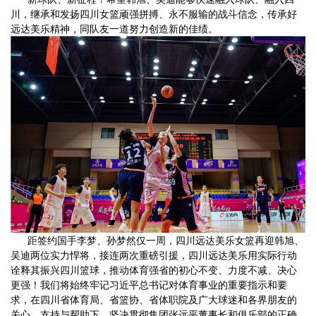
川，继承和发扬四川女篮顽强拼搏、永不服输的战斗信念，传承好
远达美乐精神，同队友一道努力创造新的佳绩。
距签约国手李梦、孙梦然仅一周，四川远达美乐女篮再迎韩旭、
吴迪两位实力悍将，接连两次重磅引援，四川远达美乐用实际行动
诠释其振兴四川篮球，推动体育强省的初心不变、力度不减、决心
更强！我们将始终牢记习近平总书记对体育事业的重要指示和要
求，在四川省体育局、省篮协、省体职院及广大球迷和各界朋友的
关心、支持与帮助下，坚决贯彻集团张远平董事长和俱乐部的正确