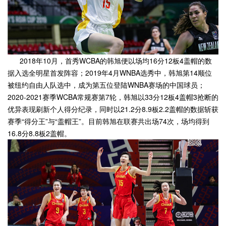
2018年10月，首秀WCBA的韩旭便以场均16分12板4盖帽的数
据入选全明星首发阵容；2019年4月WNBA选秀中，韩旭第14顺位
被纽约自由人队选中，成为第五位登陆WNBA赛场的中国球员；
2020-2021赛季WCBA常规赛第7轮，韩旭以33分12板4盖帽3抢断的
优异表现刷新个人得分纪录，同时以21.2分8.9板2.2盖帽的数据斩获
赛季“得分王”与“盖帽王”。目前韩旭在联赛共出场74次，场均得到
16.8分8.8板2盖帽。