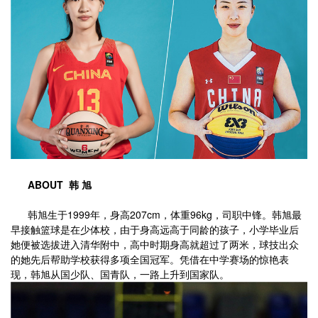
ABOUT 韩 旭
韩旭生于1999年，身高207cm，体重96kg，司职中锋。韩旭最
早接触篮球是在少体校，由于身高远高于同龄的孩子，小学毕业后
她便被选拔进入清华附中，高中时期身高就超过了两米，球技出众
的她先后帮助学校获得多项全国冠军。凭借在中学赛场的惊艳表
现，韩旭从国少队、国青队，一路上升到国家队。