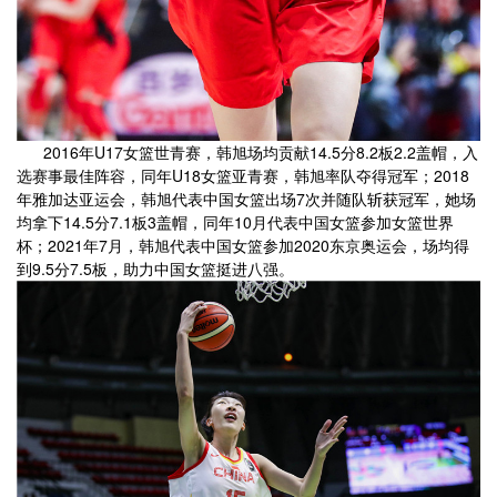
2016年U17女篮世青赛，韩旭场均贡献14.5分8.2板2.2盖帽，入
选赛事最佳阵容，同年U18女篮亚青赛，韩旭率队夺得冠军；2018
年雅加达亚运会，韩旭代表中国女篮出场7次并随队斩获冠军，她场
均拿下14.5分7.1板3盖帽，同年10月代表中国女篮参加女篮世界
杯；2021年7月，韩旭代表中国女篮参加2020东京奥运会，场均得
到9.5分7.5板，助力中国女篮挺进八强。