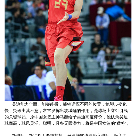
吴迪能力全面、能突能投，能够适应不同的位置，她脚步变化
快，突破出其不意，常常发挥出攻城锤的作用，是球场上穿针引线
的关键球员。原中国女篮主帅马赫给予吴迪高度评价，他认为吴迪
球商高，球风灵活、聪明，具备无限潜力，将是中国女篮的“猛将”。
新球队、新征程！希望韩旭、吴迪能够快速融入球队、融入四