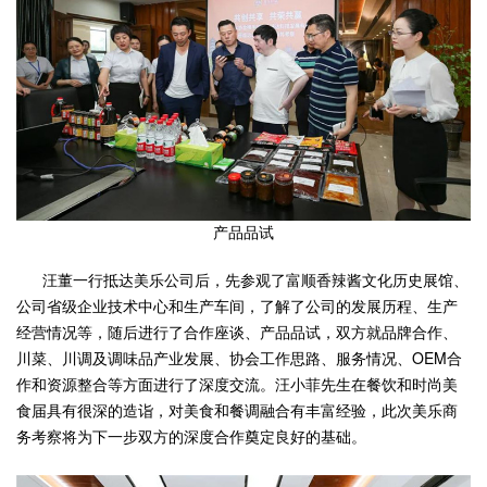
产品品试
汪董一行抵达美乐公司后，先参观了富顺香辣酱文化历史展馆、
公司省级企业技术中心和生产车间，了解了公司的发展历程、生产
经营情况等，随后进行了合作座谈、产品品试，双方就品牌合作、
川菜、川调及调味品产业发展、协会工作思路、服务情况、OEM合
作和资源整合等方面进行了深度交流。汪小菲先生在餐饮和时尚美
食届具有很深的造诣，对美食和餐调融合有丰富经验，此次美乐商
务考察将为下一步双方的深度合作奠定良好的基础。