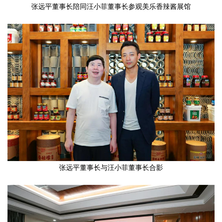
张远平董事长陪同汪小菲董事长参观美乐香辣酱展馆
张远平董事长与汪小菲董事长合影