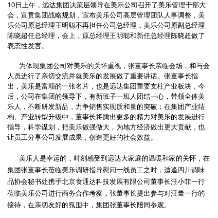
10日上午，远达集团决策层领导在美乐公司召开了美乐管理干部大
会，宣贯集团战略规划，宣布美乐公司高层管理团队人事调整，美
乐公司原总经理王明聪不再担任公司总经理，美乐公司原副总经理
陈晓超任总经理，会上，原总经理王明聪和新任总经理陈晓超做了
表态性发言。
为体现集团公司对美乐的关怀重视，张董事长亲临会场，和与会
人员进行了亲切交流并就美乐的发展做了重要讲话。张董事长指
出，美乐是富顺的一张名片，也是远达集团重要支柱产业板块，今
后，公司在集团的领导下，有新班子一班人团结一心，带领全体美
乐人，不断研发新品，力争销售实现质和量的突破；在集团产业结
构、产业转型升级中，董事长将腾出更多的精力对美乐的发展进行
指导，科学谋划，把美乐做强做大，为地方经济做出更大贡献，也
让员工分享公司发展成果，创造更好的社会效益。
美乐人是幸运的，时刻感受到远达大家庭的温暖和家的关怀，在
集团张董事长莅临美乐调研指导慰问一线员工之时，适逢四川调味
品协会秘书处携手北京食通达科技发展有限公司董事长汪小菲一行
莅临美乐公司进行商务合作考察，张董事长提出参与对汪董一行的
接待，在亲切友好的氛围中，集团张董事长陪同参观。