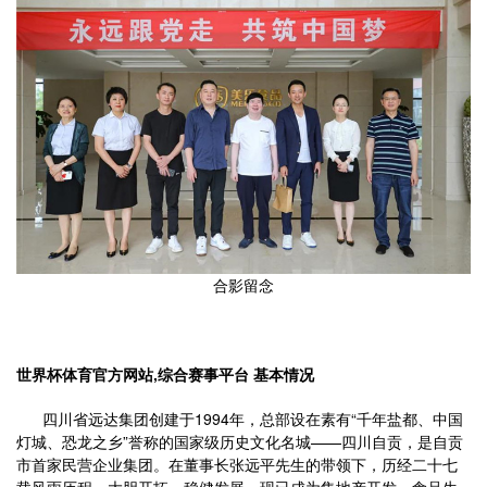
合影留念
世界杯体育官方网站,综合赛事平台 基本情况
四川省远达集团创建于1994年，总部设在素有“千年盐都、中国
灯城、恐龙之乡”誉称的国家级历史文化名城——四川自贡，是自贡
市首家民营企业集团。在董事长张远平先生的带领下，历经二十七