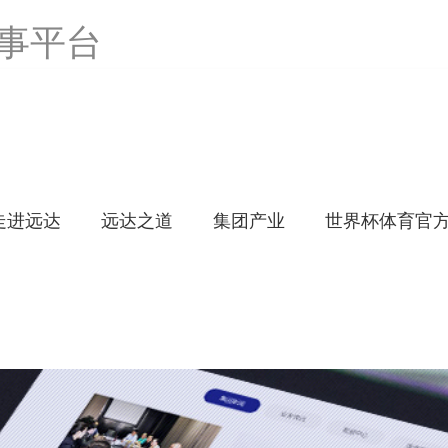
事平台
走进远达
远达之道
集团产业
世界杯体育官方