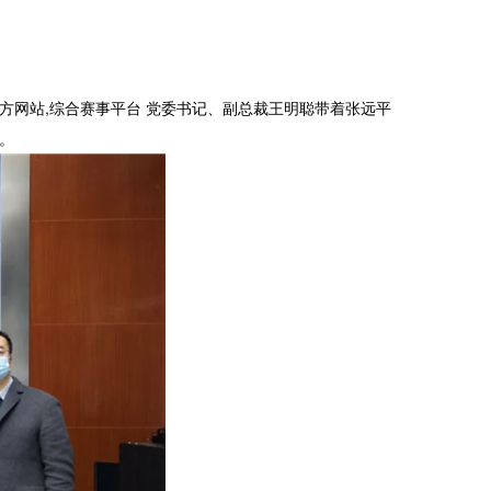
网站,综合赛事平台 党委书记、副总裁王明聪带着张远平
。