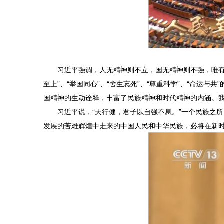
习近平强调，人无精神则不立，国无精神则不强，唯有精
至上”、“举国同心”、“舍生忘死”、“尊重科学”、“命
国精神的生动诠释，丰富了民族精神和时代精神的内涵。
习近平说，“天行健，君子以自强不息。”一个民族之所以
发展的苦难辉煌中走来的中国人民和中华民族，必将在新