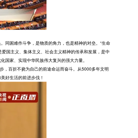
。同困难作斗争，是物质的角力，也是精神的对垒。“生命
承，是爱国主义、集体主义、社会主义精神的传承和发展，是中
代化国家、实现中华民族伟大复兴的强大力量。
，百折不挠为自己的前途命运而奋斗。从5000多年文明
加美好生活的前进步伐！