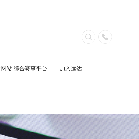
网站,综合赛事平台
加入远达