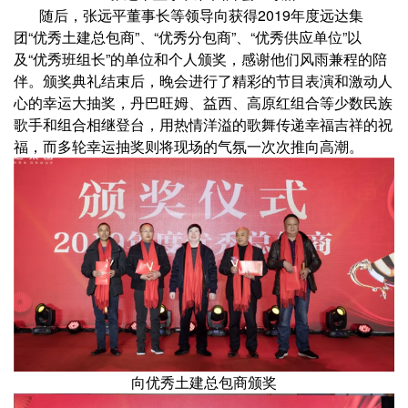
随后，张远平董事长等领导向获得2019年度远达集
团“优秀土建总包商”、“优秀分包商”、“优秀供应单位”以
及“优秀班组长”的单位和个人颁奖，感谢他们风雨兼程的陪
伴。颁奖典礼结束后，晚会进行了精彩的节目表演和激动人
心的幸运大抽奖，丹巴旺姆、益西、高原红组合等少数民族
歌手和组合相继登台，用热情洋溢的歌舞传递幸福吉祥的祝
福，而多轮幸运抽奖则将现场的气氛一次次推向高潮。
向优秀土建总包商颁奖