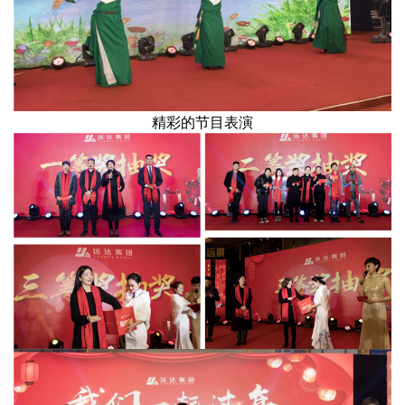
精彩的节目表演