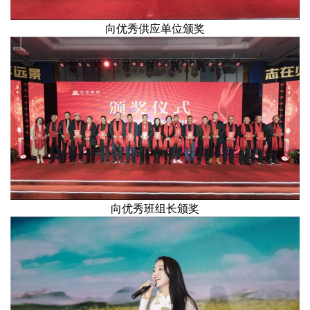
向优秀供应单位颁奖
向优秀班组长颁奖