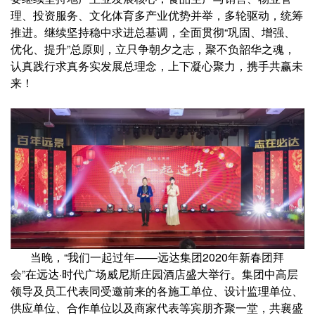
理、投资服务、文化体育多产业优势并举，多轮驱动，统筹
推进。继续坚持稳中求进总基调，全面贯彻“巩固、增强、
优化、提升”总原则，立只争朝夕之志，聚不负韶华之魂，
认真践行求真务实发展总理念，上下凝心聚力，携手共赢未
来！
当晚，“我们一起过年——远达集团2020年新春团拜
会”在远达·时代广场威尼斯庄园酒店盛大举行。集团中高层
领导及员工代表同受邀前来的各施工单位、设计监理单位、
供应单位、合作单位以及商家代表等宾朋齐聚一堂，共襄盛