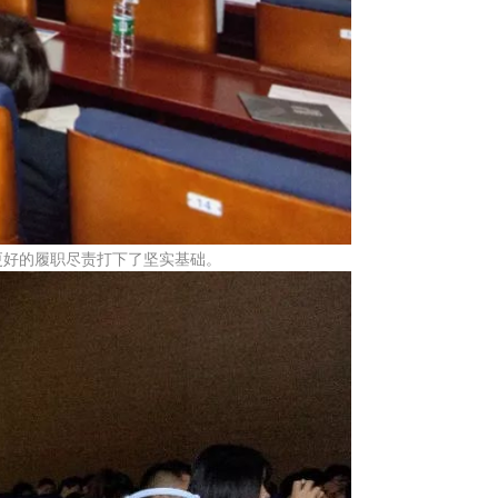
更好的履职尽责打下了坚实基础。