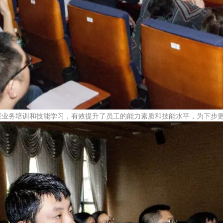
展业务培训和技能学习，有效提升了员工的能力素质和技能水平，为下步