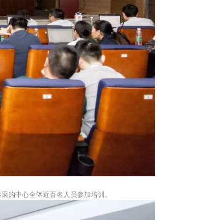
标采购中心全体近百名人员参加培训。