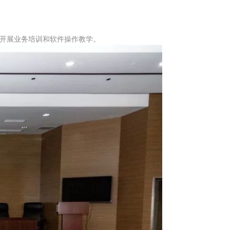
工开展业务培训和软件操作教学。