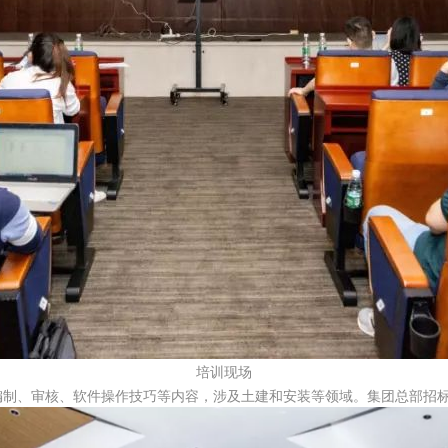
培训现场
编制、审核、软件操作技巧等内容，涉及土建和安装等领域。集团总部招