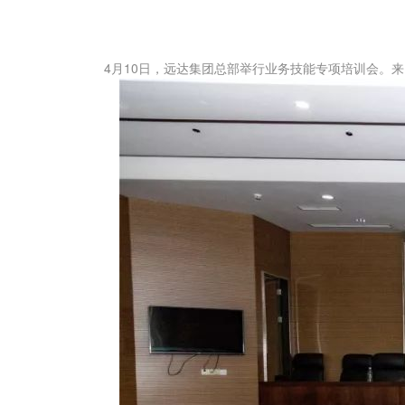
4月10日，远达集团总部举行业务技能专项培训会。