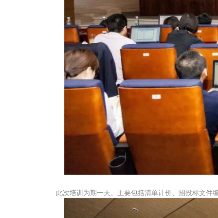
此次培训为期一天。主要包括清单计价、招投标文件