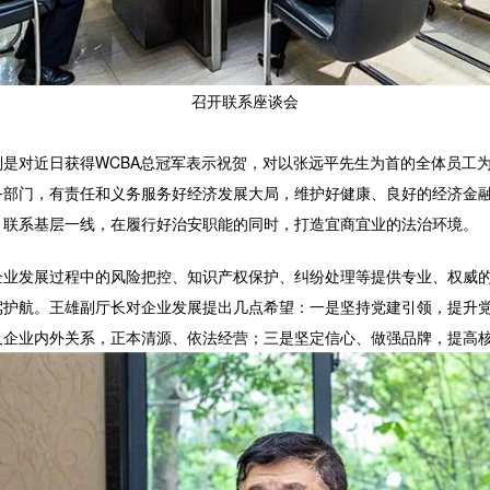
召开联系座谈会
是对近日获得WCBA总冠军表示祝贺，对以张远平先生为首的全体员工
务部门，有责任和义务服务好经济发展大局，维护好健康、良好的经济金
，联系基层一线，在履行好治安职能的同时，打造宜商宜业的法治环境。
企业发展过程中的风险把控、知识产权保护、纠纷处理等提供专业、权威
驾护航。王雄副厅长对企业发展提出几点希望：一是坚持党建引领，提升
企业内外关系，正本清源、依法经营；三是坚定信心、做强品牌，提高核