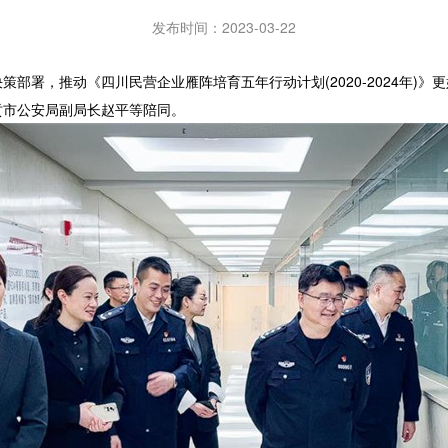
发布时间：
2023-03-22
，推动《四川民营企业雁阵培育五年行动计划(2020-2024年)》更
贡市公安局副局长赵平等陪同。