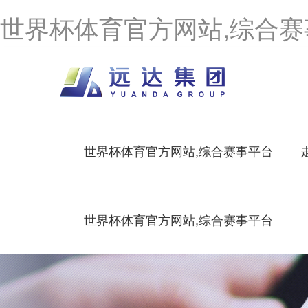
世界杯体育官方网站,综合赛
世界杯体育官方网站,综合赛事平台
世界杯体育官方网站,综合赛事平台