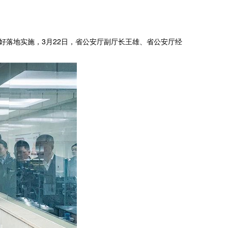
好落地实施，3月22日，省公安厅副厅长王雄、省公安厅经