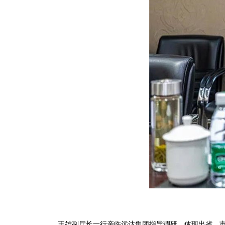
王雄副厅长一行亲临远达集团指导调研，体现出省、