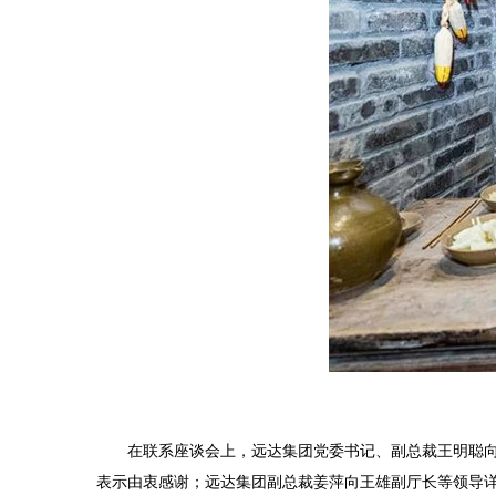
在联系座谈会上，远达集团党委书记、副总裁王明聪
表示由衷感谢；远达集团副总裁姜萍向王雄副厅长等领导