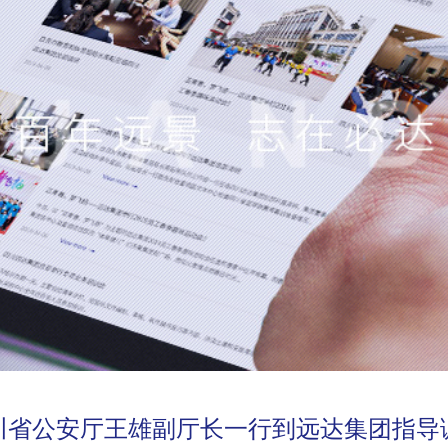
川省公安厅王雄副厅长一行到远达集团指导