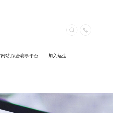
网站,综合赛事平台
加入远达